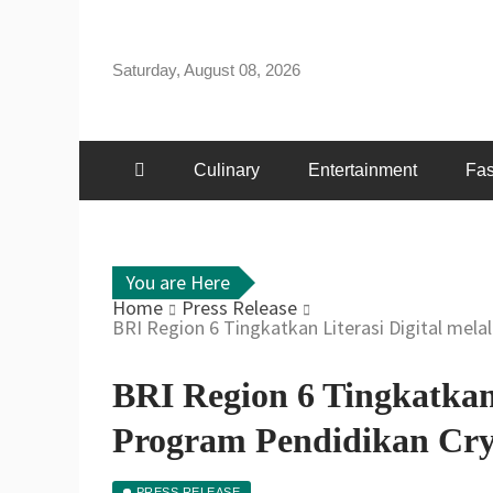
Skip
to
Saturday, August 08, 2026
content
Culinary
Entertainment
Fas
You are Here
Home
Press Release
BRI Region 6 Tingkatkan Literasi Digital mela
BRI Region 6 Tingkatkan 
Program Pendidikan Cry
PRESS RELEASE