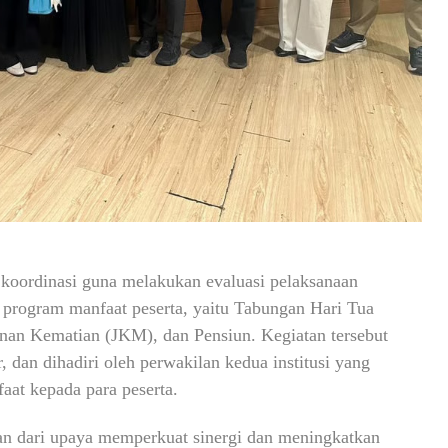
oordinasi guna melakukan evaluasi pelaksanaan
program manfaat peserta, yaitu Tabungan Hari Tua
nan Kematian (JKM), dan Pensiun. Kegiatan tersebut
dan dihadiri oleh perwakilan kedua institusi yang
aat kepada para peserta.
ian dari upaya memperkuat sinergi dan meningkatkan