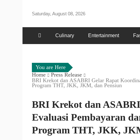
Skip
to
Saturday, August 08, 2026
content
Culinary
Entertainment
Fa
You are Here
Home
Press Release
BRI Krekot dan ASABRI Gelar Rapat Koordina
Program THT, JKK, JKM, dan Pensiun
BRI Krekot dan ASABRI 
Evaluasi Pembayaran d
Program THT, JKK, JKM