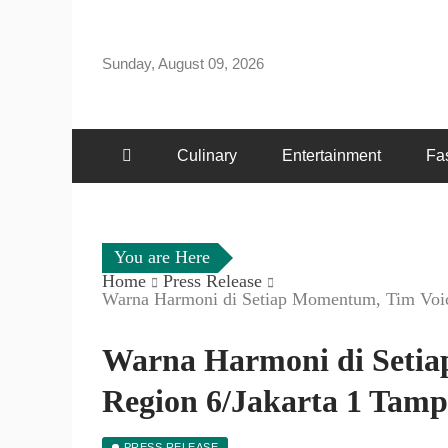
Skip
to
Sunday, August 09, 2026
content
Culinary
Entertainment
Fa
You are Here
Home
Press Release
Warna Harmoni di Setiap Momentum, Tim Voi
Warna Harmoni di Seti
Region 6/Jakarta 1 Tam
PRESS RELEASE