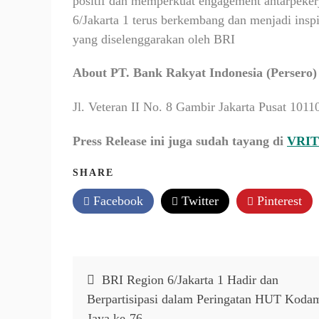
positif dan memperkuat engagement antarpeker
6/Jakarta 1 terus berkembang dan menjadi inspir
yang diselenggarakan oleh BRI
About PT. Bank Rakyat Indonesia (Persero)
Jl. Veteran II No. 8 Gambir Jakarta Pusat 1011
Press Release ini juga sudah tayang di
VRI
SHARE
Facebook
Twitter
Pinterest
Post
BRI Region 6/Jakarta 1 Hadir dan
navigation
Berpartisipasi dalam Peringatan HUT Koda
Jaya ke-76