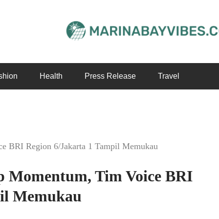
shion
Health
Press Release
Travel
ce BRI Region 6/Jakarta 1 Tampil Memukau
ap Momentum, Tim Voice BRI
pil Memukau