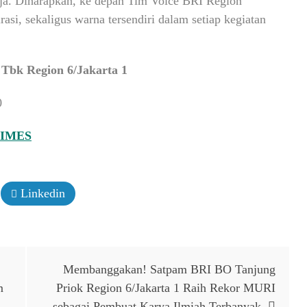
ja. Diharapkan, ke depan Tim Voice BRI Region
asi, sekaligus warna tersendiri dalam setiap kegiatan
 Tbk Region 6/Jakarta 1
0
TIMES
Linkedin
Membanggakan! Satpam BRI BO Tanjung
m
Priok Region 6/Jakarta 1 Raih Rekor MURI
sebagai Pembuat Karya Ilmiah Terbanyak