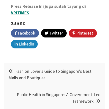
Press Release ini juga sudah tayang di
VRITIMES
SHARE
Facebook
Twitter
Pinterest
Linkedin
Post
Fashion Lover’s Guide to Singapore’s Best
navigation
Malls and Boutiques
Public Health in Singapore: A Government-Led
Framework